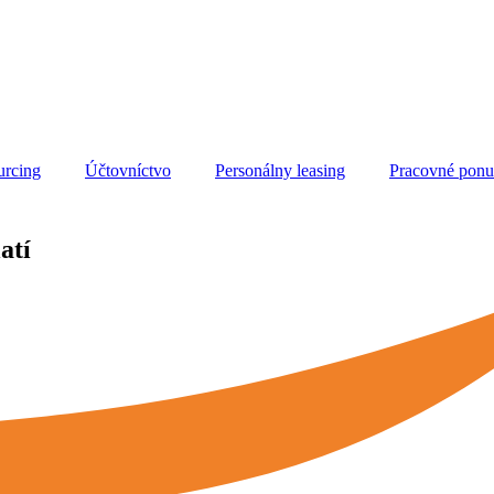
urcing
Účtovníctvo
Personálny leasing
Pracovné pon
atí