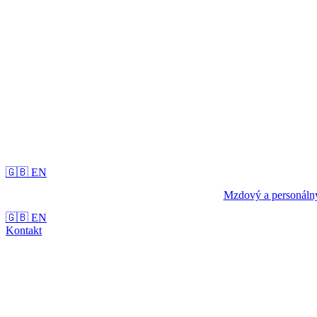
🇬🇧 EN
Mzdový a personálny
🇬🇧 EN
Kontakt