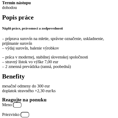
Termín nástupu
dohodou
Popis práce
Náplň práce, právomoci a zodpovednosti
– príprava surovín na mletie, správne označenie, uskladnenie,
prijímanie surovín
– výdaj surovín, balenie výrobkov
– práca v modernej, stabilnej slovenskej spoločnosti
– stravný lístok vo výške 7,00 eur
– 2 zmenná prevádzka (ranná, poobedná)
Benefity
mesačné odmeny do 300 eur
doplatok stravného +2,30 eur/ks
Reagujte na ponuku
Meno
Priezvisko