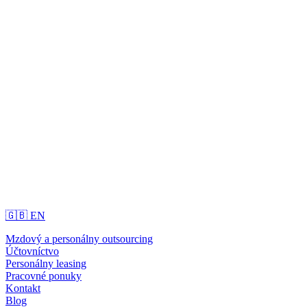
🇬🇧 EN
Mzdový a personálny outsourcing
Účtovníctvo
Personálny leasing
Pracovné ponuky
Kontakt
Blog